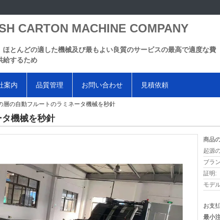
SH CARTON MACHINE COMPANY
、ほとんどの適した機械及び最もよい良質のサービスの最高で適度な費
供給するため
社案内
品質管理
お問い合わせ
見積依頼
の層の自動フルートのラミネータ機械を秒針
ータ機械を秒針
商品の
起源の
ブラン
証明:
モデル
お支払
最小注