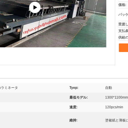
価格:
パッケ
受渡し
支払条
供給の
のラミネータ
Tyep:
自動
最低モデル:
1300*1100mm
速度:
120pcs/min
維持:
塗被紙と薄板