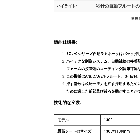
秒針の自動フルートの
ハイライト:
使用
機能仕様書:
BZJ-Qシリーズ自動ラミネータは
バック押
ハイテクな制御システム、自動補給の接着
フォームの接着剤のコーティング調節可能
この機械はA/B/C/D/E/Fフルート、3
押す部分は板均一圧力を押す採用するため
ために適した前部及び後ろを動かすことが
技術的な変数:
モデル
1300
最高シートのサイズ
1300*1100mm