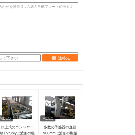
連絡先
頭上式のコンベヤー
多数の予熱器の直径
橋1/2/3plyは波形の機
900mmは波形の機械