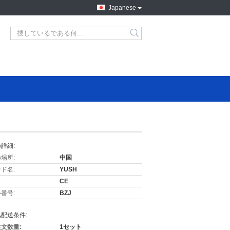
Japanese
詳細:
場所:
中国
ド名:
YUSH
CE
番号:
BZJ
配送条件:
文数量:
1セット