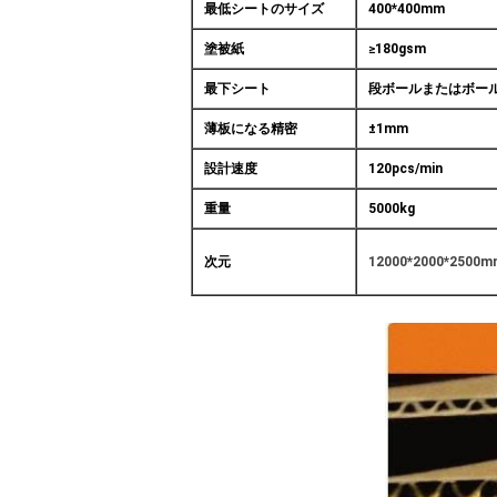
最低シートのサイズ
400*400mm
塗被紙
≥180gsm
最下シート
段ボールまたはボー
薄板になる精密
±1mm
設計速度
120pcs/min
重量
5000kg
次元
12000*2000*2500m