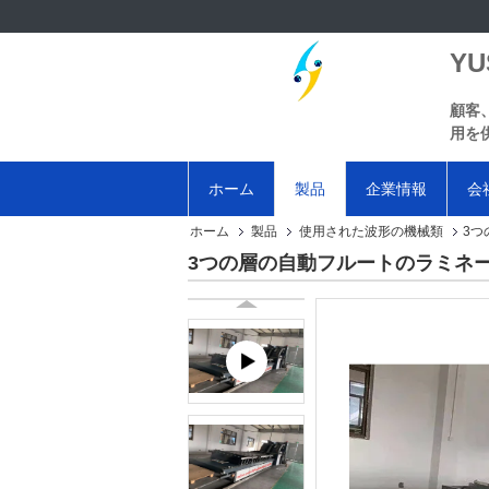
YU
顧客
用を
ホーム
製品
企業情報
会
ホーム
製品
使用された波形の機械類
3つ
3つの層の自動フルートのラミネ