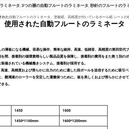
ラミネータ
3つの層の自動フルートのラミネータ
秒針のフルートのラ
,
,
された
自動フルートのラミネータ、塗被紙、高精度が付いているボール紙 シートの
使用された自動フルートのラミネータ
しの薄板になる機械、容易な操作、簡単な維持、高速、低雑音、高精度の第四世代
剤を間、接着剤の循環素晴らしい製品品質を保障し、接着剤の費用をまた救う別のボ
な装備されている機械働きシステム、接着剤が採用する。
-layer、高速、高精度および滑らかに出力のために適した段ボールを送信するために吸
に、懸濁液のローラーを安定した運搬保つために、板を美しくおよび滑らかにさせて
できる。
1450
1600
1450*1100mm
1600*1200mm