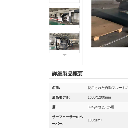
詳細製品概要
名前:
使用された自動フルート
最高モデル:
1600*1200mm
層:
3-layerまたは5層
サーフェーサーのペ
180gsm+
ーパー: