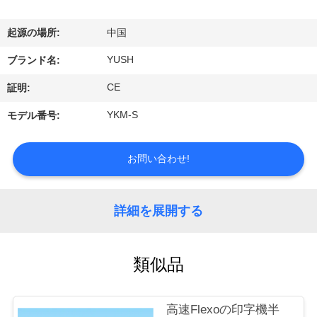
達
に
起源の場所:
中国
つ
YUSH
ブランド名:
い
CE
証明:
て
YKM-S
モデル番号:
工
お問い合わせ!
場
詳細を展開する
旅
行
類似品
品
高速Flexoの印字機半