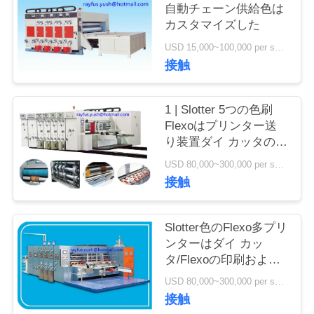
質
自動チェーン供給色は
カスタマイズした
管
USD 15,000~100,000 per set MOQ:1セット
理
接触
私
1 | Slotter 5つの色刷
Flexoはプリンター送
達
り装置ダイ カッタのバ
イブレーターのスタッ
に
USD 80,000~300,000 per set MOQ:1セット
カーの先端の
接触
連
絡
Slotter色のFlexo多プリ
ンターはダイ カッ
し
タ/Flexoの印刷および
型抜き機械
な
USD 80,000~300,000 per set MOQ:1セット
接触
さ