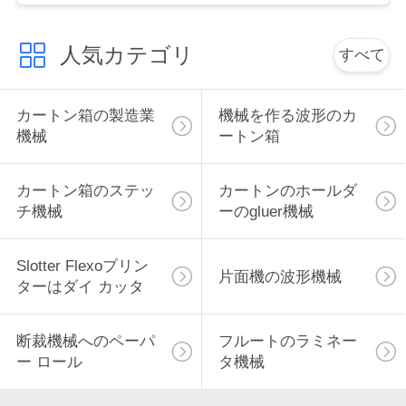
い
人気カテゴリ
すべて
引
カートン箱の製造業
機械を作る波形のカ
用
機械
ートン箱
を
カートン箱のステッ
カートンのホールダ
要
チ機械
ーのgluer機械
求
Slotter Flexoプリン
し
片面機の波形機械
ターはダイ カッタ
な
断裁機械へのペーパ
フルートのラミネー
さ
ー ロール
タ機械
い