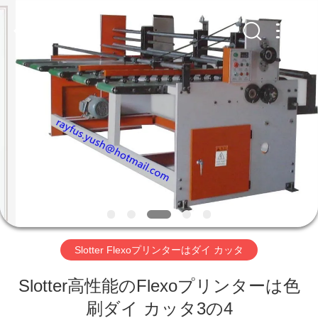
品
質
カ
ー
ト
ン
箱
家
の
製
造
業
機
プ
械
サ
プ
ロ
ラ
イ
ヤ
ダ
ー.
Copyright
©
ク
2020
-
2023
ト
cartonboxmanufacturingmachine.com.
All
Slotter Flexoプリンターはダイ カッタ
Rights
Reserved.
Slotter高性能のFlexoプリンターは色
私
刷ダイ カッタ3の4