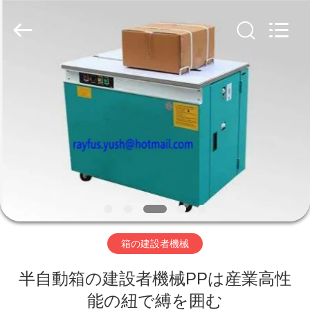
supplier.
Copyright
©
2020
-
2026
YUSH
CARTON
MACHINE
家
COMPANY.
All
Rights
Reserved.
プ
ロ
ダ
ク
ト
箱の建設者機械
半自動箱の建設者機械PPは産業高性
私
能の紐で縛を囲む