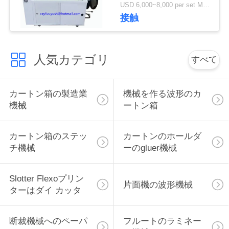
USD 6,000~8,000 per set MOQ:1セット
い
接触
ニ
人気カテゴリ
すべて
ュ
ー
カートン箱の製造業
機械を作る波形のカ
機械
ートン箱
ス
カートン箱のステッ
カートンのホールダ
引
チ機械
ーのgluer機械
用
Slotter Flexoプリン
片面機の波形機械
を
ターはダイ カッタ
要
断裁機械へのペーパ
フルートのラミネー