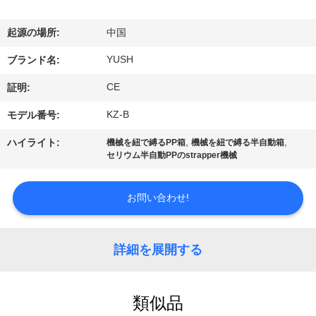
達
に
起源の場所:
中国
つ
YUSH
ブランド名:
い
CE
証明:
て
KZ-B
モデル番号:
,
,
ハイライト:
機械を紐で縛るPP箱
機械を紐で縛る半自動箱
セリウム半自動PPのstrapper機械
工
場
お問い合わせ!
旅
行
詳細を展開する
品
類似品