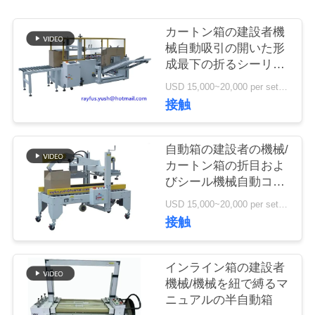
質
管
カートン箱の建設者機
械自動吸引の開いた形
理
成最下の折るシーリン
グ
USD 15,000~20,000 per set MOQ:1セット
接触
私
達
自動箱の建設者の機械/
に
カートン箱の折目およ
びシール機械自動コン
連
ベヤー
USD 15,000~20,000 per set MOQ:1セット
絡
接触
し
インライン箱の建設者
な
機械/機械を紐で縛るマ
ニュアルの半自動箱
さ