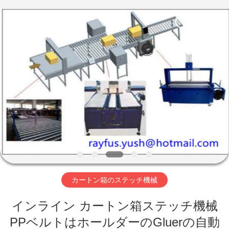
supplier.
Copyright
©
2020
-
2026
YUSH
CARTON
MACHINE
家
COMPANY.
All
Rights
Reserved.
プ
ロ
ダ
ク
ト
カートン箱のステッチ機械
インライン カートン箱ステッチ機械
私
PPベルトはホールダーのGluerの自動