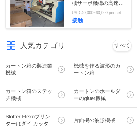
械サーボ機構の高速二
い
重ステープル
USD 40,000~60,000 per set MOQ:1セット
接触
ニ
ュ
人気カテゴリ
すべて
ー
カートン箱の製造業
機械を作る波形のカ
ス
機械
ートン箱
引
カートン箱のステッ
カートンのホールダ
チ機械
ーのgluer機械
用
を
Slotter Flexoプリン
片面機の波形機械
ターはダイ カッタ
要