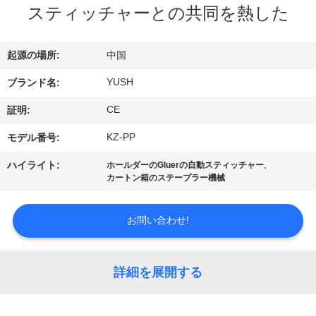
達
スティッチャーとの共同を熱した
に
つ
起源の場所:
中国
い
YUSH
ブランド名:
て
CE
証明:
KZ-PP
モデル番号:
工
,
ハイライト:
ホールダーのGluerの自動スティッチャー
カートン箱のステープラー機械
場
旅
お問い合わせ!
行
詳細を展開する
品