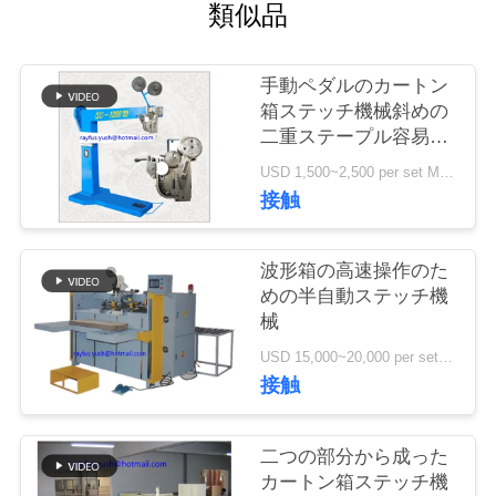
質
類似品
管
手動ペダルのカートン
理
箱ステッチ機械斜めの
二重ステープル容易な
操作
私
USD 1,500~2,500 per set MOQ:1セット
接触
達
に
波形箱の高速操作のた
めの半自動ステッチ機
連
械
絡
USD 15,000~20,000 per set MOQ:1セット
接触
し
な
二つの部分から成った
カートン箱ステッチ機
さ