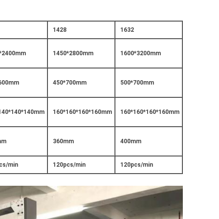
1428
1632
0*2400mm
1450*2800mm
1600*3200mm
*600mm
450*700mm
500*700mm
140*140*140mm
160*160*160*160mm
160*160*160*160mm
mm
360mm
400mm
cs/min
120pcs/min
120pcs/min