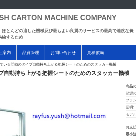
SH CARTON MACHINE COMPANY
、ほとんどの適した機械及び最もよい良質のサービスの最高で適度な費
供給するため
社案内
品質管理
お問い合わせ
見積依頼
ている間鎖のタイプ自動持ち上がる把握シートのためのスタッカー機械
プ自動持ち上がる把握シートのためのスタッカー機械
商品の
起源の
ブラン
証明:
モデル
お支払
最小注