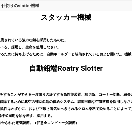
仕切りのslotter機械
,
スタッカー機械
装備されている強力な鎖を採用したものだ。
ルトを、採用し、生命を使用しなさい。
成するために持ち上げるために、自動ホールダーと装備されているおよび開いた、機
自動鉛端Roatry Slotter
ボールをすることができる一度限りの終了する高性能装置、端切断、コーナー切断、細
動的に保障するために真空の補助鉛端の供給システム、調節可能な空気容積を採用しなさ
し、陰性はわずかに、および正確さ電気めっきされるクロム染料で染めることによっ
霧様式周期を油を差す、採用する。
結合された電気調節。（任意全コンピュータ調節）