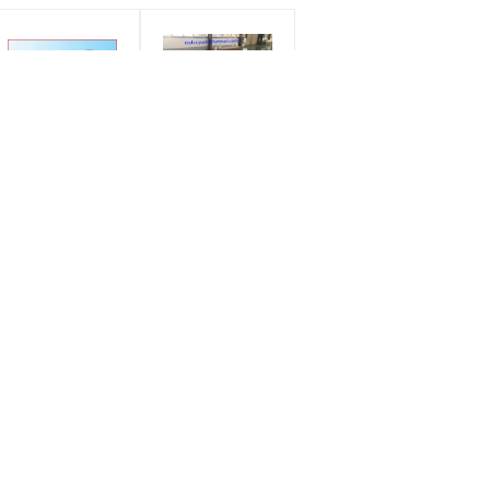
電気交会修正に与え
小さい内部箱回転式
る回転式スロット マ
Slotter/機械を作る角
シンの真空の吸引の
の切断カートン箱を
背部蹴り
切り開くこと
条件:
条件:
新しい
新しい
提供される売り上げ後
提供される売り上げ後
見積依頼
のサービス:
のサービス:
利用できるエンジニア
利用できるエンジニア
機械類を海外に整備す
機械類を海外に整備す
るため
るため
機能:
機能:
カートン箱のための自
小さい内部箱のための
送って下さい
動回転式スロット マシ
自動スロット マシン
E-Mail
Sitemap
| 携帯サイト
|
ン
保証:
保証:
1年
1年