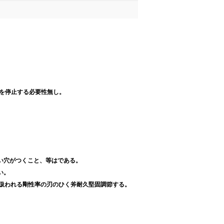
械を停止する必要性無し。
長い穴がつくこと、等はである。
い。
て扱われる剛性率の刃のひく斧耐久堅固調節する。