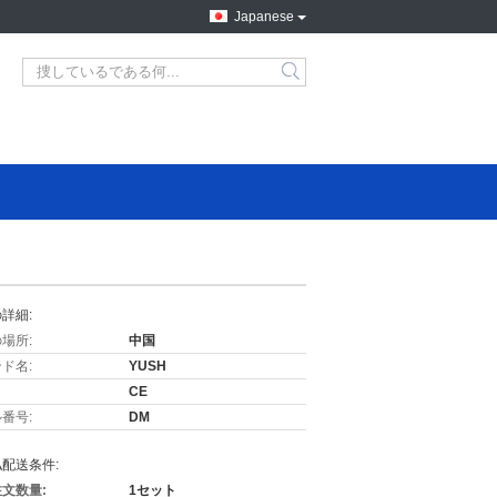
Japanese
詳細:
場所:
中国
ド名:
YUSH
CE
番号:
DM
配送条件:
文数量:
1セット