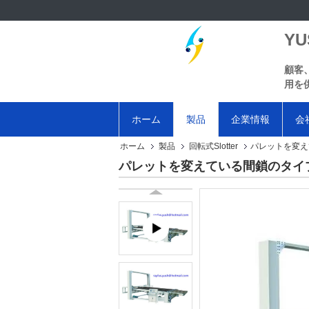
YU
顧客
用を
ホーム
製品
企業情報
会
ホーム
製品
回転式Slotter
パレットを変え
パレットを変えている間鎖のタイ