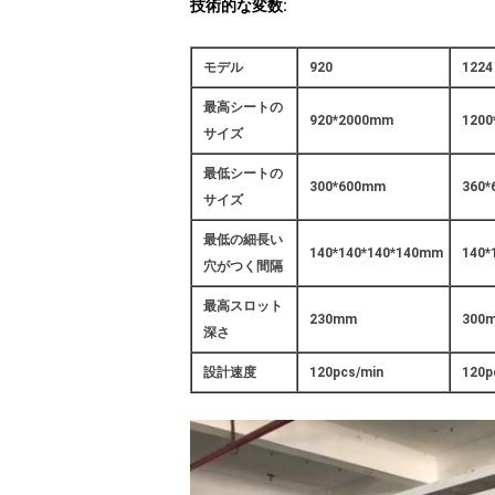
技術的な変数:
モデル
920
1224
最高シートの
920*2000mm
120
サイズ
最低シートの
300*600mm
360
サイズ
最低の細長い
140*140*140*140mm
140*
穴がつく間隔
最高スロット
230mm
300
深さ
設計速度
120pcs/min
120p