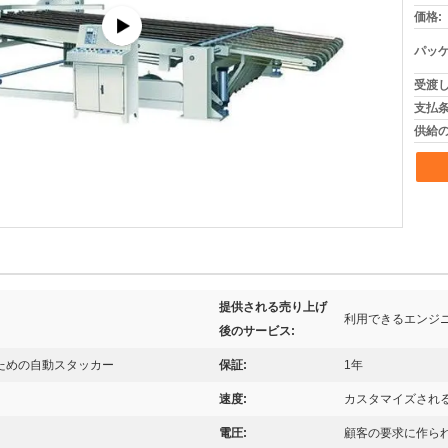
価格:
パッケ
受渡し
支払条
供給の
提供される売り上げ
利用できるエンジ
後のサービス:
ための自動スタッカー
保証:
1年
速度:
カスタマイズされ
電圧:
顧客の要求に作ら