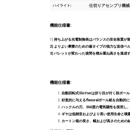
仕切りアセンブリ機械
ハイライト:
機能仕様書:
1)
持ち上がる光電制御表はバランスの安全装置が
2) よりよい摩擦のための歯タイプの強力な送信ベ
3) パレットが変わった後間を積み重ね高さを達
機能仕様書:
自動回転式Slotterは折り目が付く段
好意的に与えるflexuralボール紙を自
ハックルの刃、360度の電気陽性を採用
ギヤは低雑音およびより長い使用生命と噴
カートン箱の長さ、幅および高さのための