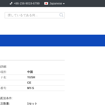
+86-156-9019-6799
Japanese
詳細:
場所:
中国
ド名:
YUSH
CE
番号:
MY-S
配送条件:
文数量:
1セット