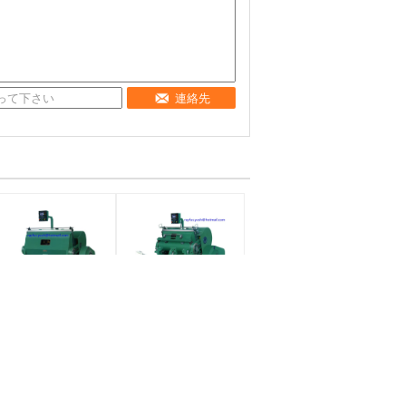
連絡先
大きい圧力型抜き
さまざまな材料のた
し、折り目が付く機
めのプラテンの型抜
械多機能高性能
きの折り目が付く機
械1つの年の保証
条件:
条件:
新しい
新しい
提供される売り上げ後
提供される売り上げ後