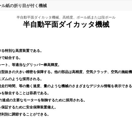
ール紙の折り目が付く機械
半自動平面ダイカッタ機械、高精度、ボール紙または段ボール
半自動平面ダイカッタ機械
作る特別な高度装置である。
外で結合する。
シート、等適当なグリッパー棒高輝度。
は型抜きの大きい精密を保障する。他の部品は高精度、空気クラッチ、空気の施錠機
ニズムのような採用される。
総走行時間、等の働く速度、量のような機械のさまざまなデジタル情報を表示できる
みを除去することは容易である。
変化の達成の主要なモーターを制御するために採用される。
を保証するために安全保障装置備え。
便利別に調節することができる。