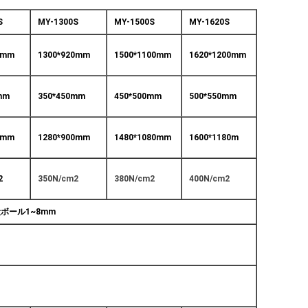
S
MY-1300S
MY-1500S
MY-1620S
0mm
1300*920mm
1500*1100mm
1620*1200mm
mm
350*450mm
450*500mm
500*550mm
0mm
1280*900mm
1480*1080mm
1600*1180m
2
350N/cm2
380N/cm2
400N/cm2
段ボール1~8mm