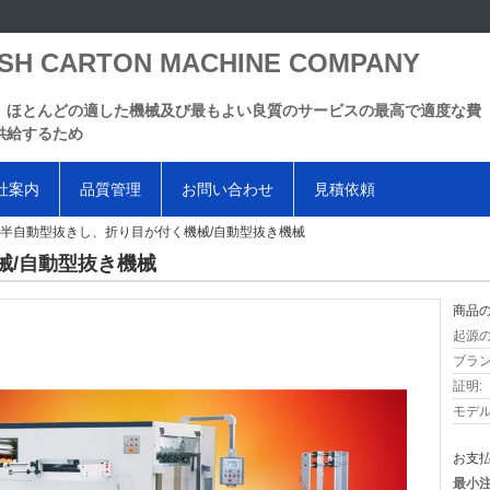
SH CARTON MACHINE COMPANY
、ほとんどの適した機械及び最もよい良質のサービスの最高で適度な費
供給するため
社案内
品質管理
お問い合わせ
見積依頼
半自動型抜きし、折り目が付く機械/自動型抜き機械
械/自動型抜き機械
商品の
起源の
ブラン
証明:
モデル
お支払
最小注