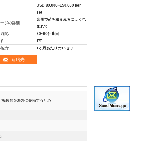
USD 80,000~150,000 per
set
容器で荷を積まれるによく包
ージの詳細:
まれて
時間:
30~60仕事日
件:
T/T
能力:
1ヶ月あたりの15セット
連絡先
ア機械類を海外に整備するため
る