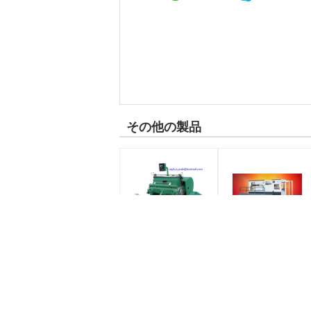
その他の製品
平らな板紙箱型抜き
自動型抜きし、折り
機械大きい圧力高精
目が付く機械/ボール
度
紙の折り目が付く機
械
条件:
条件:
新しい
新しい
提供される売り上げ後
提供される売り上げ後