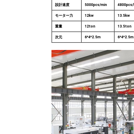
設計速度
5000pcs/min
4800pcs/
モーター力
12kw
13.5kw
重量
12ton
13.5ton
次元
6*4*2.5m
6*4*2.5m