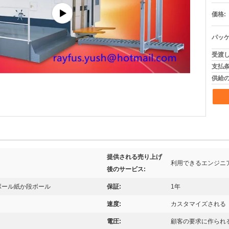
価格:
パッケ
受渡し
支払条
供給の
提供される売り上げ
利用できるエンジニ
後のサービス:
ボール紙か段ボール
保証:
1年
速度:
カスタマイズされる
電圧:
顧客の要求に作られ