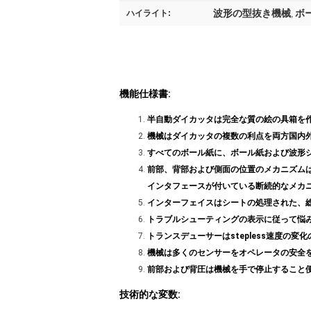
波形の型抜き機械
ボ
ハイライト:
,
機能仕様書:
半自動ダイカッタは完全な質の絵の具箱を
機械はダイカッタの複数の利点を両方国内
すべてのボール紙に、ボール紙および波形
前部、背部および側面の位置のメカニズム
インタフェースが付いている断続的なメカ
インターフェイスはシートの処理された、
トラブルシューティングの表示に従って悩
トランスデューサーはstepless速度の
機械は多くのセンサーをオペレータの安全
前部および背圧は機械を手で停止すること
技術的な変数: