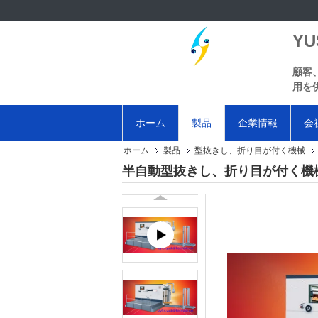
YU
顧客
用を
ホーム
製品
企業情報
会
ホーム
製品
型抜きし、折り目が付く機械
半自動型抜きし、折り目が付く機