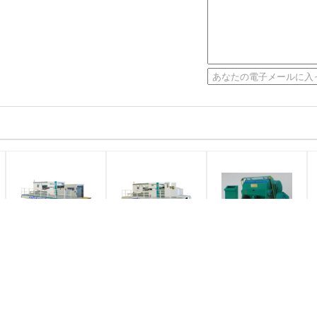
高性能の精密平面は
波形を付けられる除
高速型抜きし、折り
ボール紙か波形サポ
去を用いる自動先端
目が付く機械/平床式
ート ダイ カッタの
の平床式トレーラー
トレーラーの型抜き
のダイスの打つ機械
機械
条件:
条件:
条件:
新しい
新しい
新しい
提供される売り上げ後
提供される売り上げ後
提供される売り上げ後