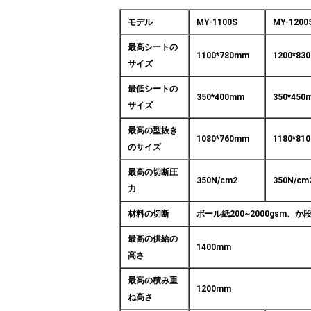
モデル
MY-1100S
MY-1200
最高シートの
1100*780mm
1200*83
サイズ
最低シートの
350*400mm
350*450
サイズ
最高の型抜き
1080*760mm
1180*81
のサイズ
最高の切断圧
350N/cm2
350N/cm
力
材料の切断
ボール紙200~2000gsm、か
最高の供給の
1400mm
高さ
最高の積み重
1200mm
ね高さ