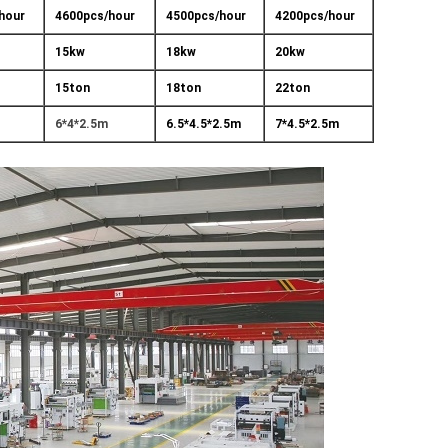
hour
4600pcs/hour
4500pcs/hour
4200pcs/hour
15kw
18kw
20kw
15ton
18ton
22ton
6*4*2.5m
6.5*4.5*2.5m
7*4.5*2.5m