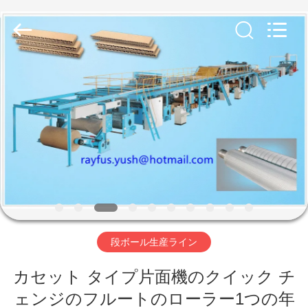
supplier.
Copyright
©
2020
-
2026
YUSH
CARTON
MACHINE
家
COMPANY.
All
Rights
Reserved.
プ
ロ
ダ
ク
ト
段ボール生産ライン
カセット タイプ片面機のクイック チ
私
ェンジのフルートのローラー1つの年