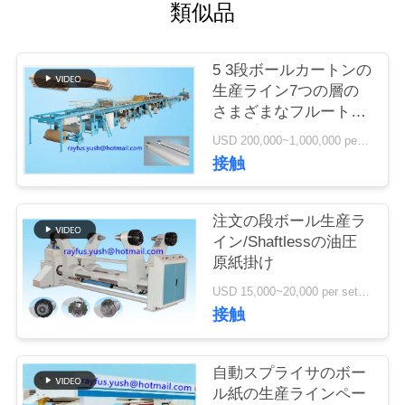
質
類似品
管
5 3段ボールカートンの
理
生産ライン7つの層の
さまざまなフルートの
タイプ
私
USD 200,000~1,000,000 per set MOQ:1セット
接触
達
に
注文の段ボール生産ラ
イン/Shaftlessの油圧
連
原紙掛け
絡
USD 15,000~20,000 per set MOQ:1セット
接触
し
な
自動スプライサのボー
ル紙の生産ラインペー
さ