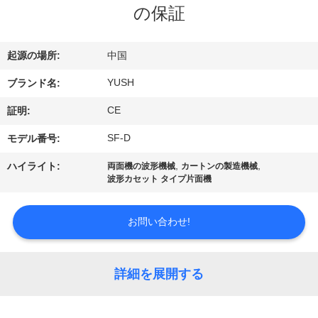
達
の保証
に
つ
起源の場所:
中国
い
YUSH
ブランド名:
て
CE
証明:
SF-D
モデル番号:
工
,
,
ハイライト:
両面機の波形機械
カートンの製造機械
波形カセット タイプ片面機
場
旅
お問い合わせ!
行
詳細を展開する
品