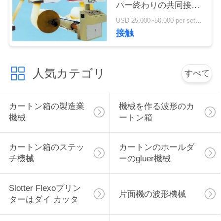
パー終わりの共同接続
い
の高速
USD 25,000~50,000 per set MOQ:1セット
接触
ニ
ュ
人気カテゴリ
すべて
ー
カートン箱の製造業
機械を作る波形のカ
ス
機械
ートン箱
引
カートン箱のステッ
カートンのホールダ
チ機械
ーのgluer機械
用
を
Slotter Flexoプリン
片面機の波形機械
ターはダイ カッタ
要